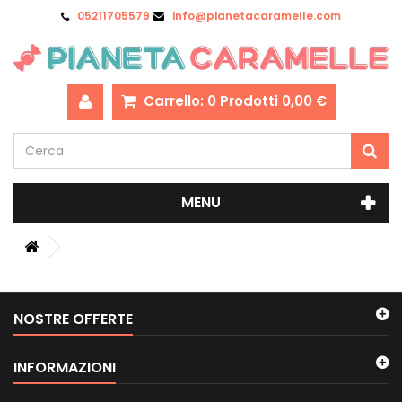
05211705579
info@pianetacaramelle.com
Carrello:
0
Prodotti
0,00 €
MENU
NOSTRE OFFERTE
INFORMAZIONI