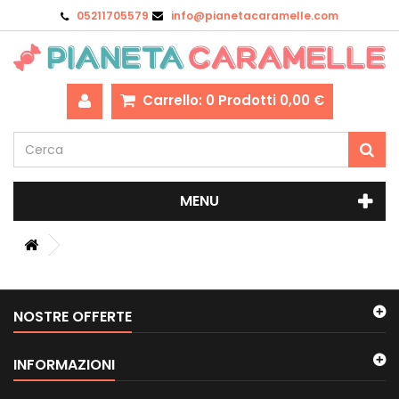
05211705579
info@pianetacaramelle.com
Carrello:
0
Prodotti
0,00 €
MENU
NOSTRE OFFERTE
INFORMAZIONI