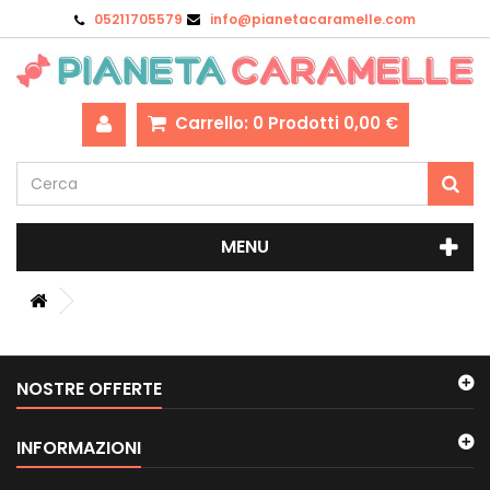
05211705579
info@pianetacaramelle.com
Carrello:
0
Prodotti
0,00 €
MENU
NOSTRE OFFERTE
INFORMAZIONI