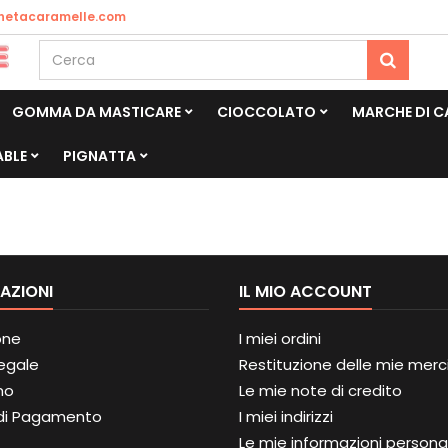
netacaramelle.com
GOMMA DA MASTICARE
CIOCCOLATO
MARCHE DI 
ABLE
PIGNATTA
AZIONI
IL MIO ACCOUNT
one
I miei ordini
Legale
Restituzione delle mie merc
mo
Le mie note di credito
di Pagamento
I miei indirizzi
Le mie informazioni personal