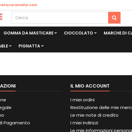
netacaramelle.com
GOMMA DA MASTICARE
CIOCCOLATO
MARCHE DI 
ABLE
PIGNATTA
AZIONI
IL MIO ACCOUNT
one
I miei ordini
Legale
Restituzione delle mie merc
mo
Le mie note di credito
di Pagamento
I miei indirizzi
Le mie informazioni personal