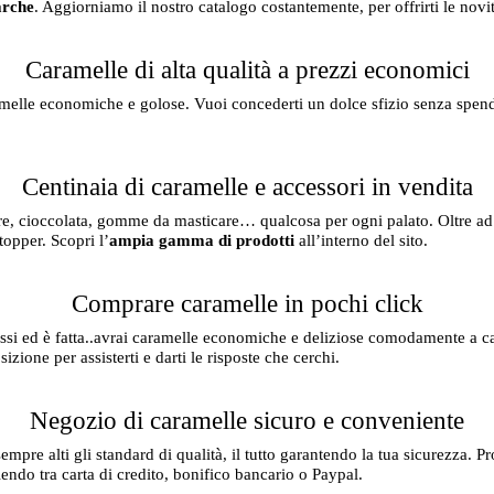
arche
. Aggiorniamo il nostro catalogo costantemente, per offrirti le novit
Caramelle di alta qualità a prezzi economici
melle economiche e golose. Vuoi concederti un dolce sfizio senza spend
Centinaia di caramelle e accessori in vendita
, cioccolata, gomme da masticare… qualcosa per ogni palato. Oltre ad ac
 topper. Scopri l’
ampia gamma di prodotti
all’interno del sito.
Comprare caramelle in pochi click
assi ed è fatta..avrai caramelle economiche e deliziose comodamente a c
sizione per assisterti e darti le risposte che cerchi.
Negozio di caramelle sicuro e conveniente
mpre alti gli standard di qualità, il tutto garantendo la tua sicurezza. Pro
iendo tra carta di credito, bonifico bancario o Paypal.