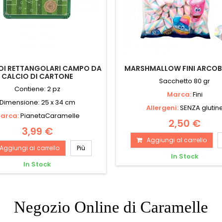
OI RETTANGOLARI CAMPO DA
MARSHMALLOW FINI ARCO
CALCIO DI CARTONE
Sacchetto 80 gr
Contiene: 2 pz
Marca:
Fini
Dimensione: 25 x 34 cm
Allergeni:
SENZA glutin
arca:
PianetaCaramelle
2,50 €
3,99 €
Aggiungi al carrello
Aggiungi al carrello
Più
In Stock
In Stock
Negozio Online di Caramelle