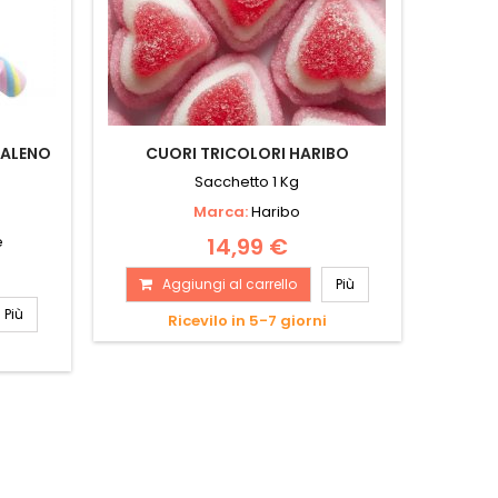
BALENO
CUORI TRICOLORI HARIBO
Sacchetto 1 Kg
Marca:
Haribo
e
14,99 €
Aggiungi al carrello
Più
Più
Ricevilo in 5-7 giorni