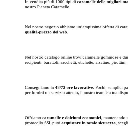
In vendita più di 1000 tipi di
caramelle delle migliori m
nostro Pianeta Caramelle.
Nel nostro negozio abbiamo un’ampissima offerta di cara
qualità-prezzo
del web
.
Nel nostro catalogo online trovi caramelle gommose e dure
recipienti, barattoli, sacchetti, etichette, alzatine, pirottini,
Consegniamo in
48/72 ore lavorative
. Pochi, semplici p
per fornirti un
servizio attento
, il nostro team è a tua dispo
Offriamo
caramelle e dolciumi economici
, mantenendo se
protocollo SSL puoi
acquistare in totale sicurezza
, scegl