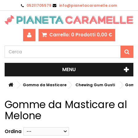
05211705579
info@pianetacaramelle.com
Carrello:
0
Prodotti
0,00 €
MENU
Gomma da Masticare
Chewing Gum Gusti
Gomme
Gomme da Masticare al
Melone
Ordina
--