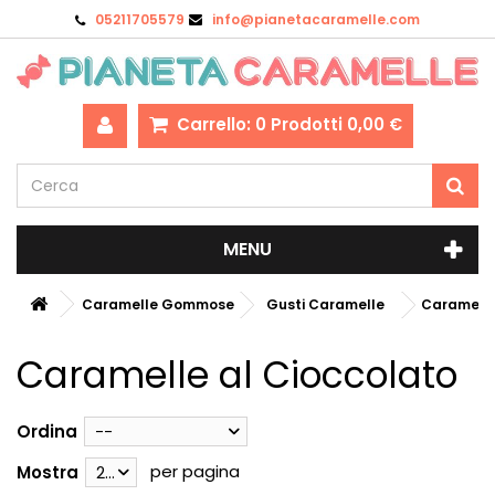
05211705579
info@pianetacaramelle.com
Carrello:
0
Prodotti
0,00 €
MENU
Caramelle Gommose
Gusti Caramelle
Caramelle
Caramelle al Cioccolato
Ordina
--
per pagina
Mostra
28