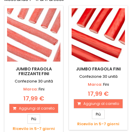
JUMBO FRAGOLA
JUMBO FRAGOLA FINI
FRIZZANTE FINI
Confezione 30 unità
Confezione 30 unità
Marca:
Fini
Marca:
Fini
17,99 €
17,99 €
Aggiungi al carrello
Aggiungi al carrello
Più
Più
Ricevilo in 5-7 giorni
Ricevilo in 5-7 giorni