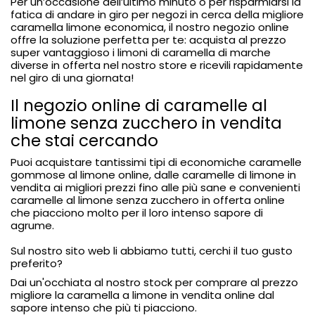
Per un’occasione dell’ultimo minuto o per risparmiarsi la
fatica di andare in giro per negozi in cerca della migliore
caramella limone economica, il nostro negozio online
offre la soluzione perfetta per te: acquista al prezzo
super vantaggioso i limoni di caramella di marche
diverse in offerta nel nostro store e ricevili rapidamente
nel giro di una giornata!
Il negozio online di caramelle al
limone senza zucchero in vendita
che stai cercando
Puoi acquistare tantissimi tipi di economiche caramelle
gommose al limone online, dalle caramelle di limone in
vendita ai migliori prezzi fino alle più sane e convenienti
caramelle al limone senza zucchero in offerta online
che piacciono molto per il loro intenso sapore di
agrume.
Sul nostro sito web li abbiamo tutti, cerchi il tuo gusto
preferito?
Dai un'occhiata al nostro stock per comprare al prezzo
migliore la caramella a limone in vendita online dal
sapore intenso che più ti piacciono.