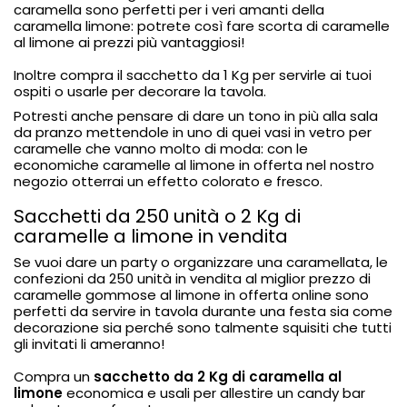
caramella sono perfetti per i veri amanti della
caramella limone: potrete così fare scorta di caramelle
al limone ai prezzi più vantaggiosi!
Inoltre compra il
sacchetto da 1 Kg per servirle ai tuoi
ospiti o usarle per decorare la tavola.
Potresti anche pensare di dare un tono in più alla sala
da pranzo mettendole in uno di quei vasi in vetro per
caramelle che vanno molto di moda: con le
economiche caramelle al limone in offerta nel nostro
negozio otterrai un effetto colorato e fresco.
Sacchetti da 250 unità o 2 Kg di
caramelle a limone in vendita
Se vuoi dare un party o organizzare una caramellata, le
confezioni da 250 unità in vendita al miglior prezzo di
caramelle gommose al limone in offerta online sono
perfetti da servire in tavola durante una festa sia come
decorazione sia perché sono talmente squisiti che tutti
gli invitati li ameranno!
Compra un
sacchetto da 2 Kg di caramella al
limone
economica e usali per allestire un candy bar