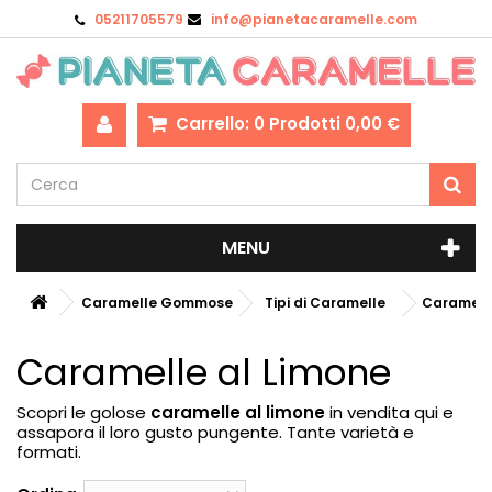
05211705579
info@pianetacaramelle.com
Carrello:
0
Prodotti
0,00 €
MENU
Caramelle Gommose
Tipi di Caramelle
Caramelle
Caramelle al Limone
Scopri le golose
caramelle al limone
in vendita qui e
assapora il loro gusto pungente. Tante varietà e
formati.