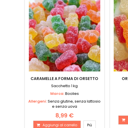
CARAMELLE A FORMA DI ORSETTO
OR
Sacchetto 1 kg
Marca:
Boolies
Allergeni:
Senza glutine, senza lattosio
e senza uova
8,99 €
Aggiungi al carrello
Più