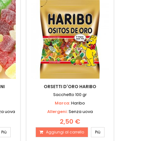
NI
ORSETTI D'ORO HARIBO
Sacchetto 100 gr
Marca:
Haribo
nza uova
Allergeni:
Senza uova
2,50 €
Più
Aggiungi al carrello
Più