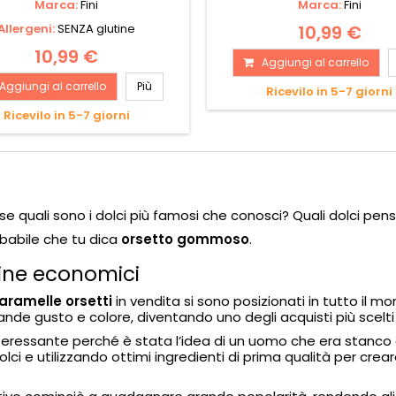
Marca:
Fini
Marca:
Fini
Allergeni:
SENZA glutine
10,99 €
10,99 €
Aggiungi al carrello
Aggiungi al carrello
Più
Ricevilo in 5-7 giorni
Ricevilo in 5-7 giorni
e quali sono i dolci più famosi che conosci? Quali dolci pen
obabile che tu dica
orsetto gommoso
.
line economici
aramelle orsetti
in vendita si sono posizionati in tutto il
ande gusto e colore, diventando uno degli acquisti più scelti 
nteressante perché è stata l’idea di un uomo che era stanco 
lci e utilizzando ottimi ingredienti di prima qualità per crear