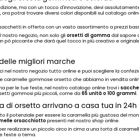
tradizione, ma con un tocco d'innovazione, devi assolutamen
ra potrai trovare diversi colori disponibili sul catalogo onl
acchetti in offerta con un vasto assortimento a prezzi bass
l nostro negozio, non solo gli
orsetti di gomma
dal sapore d
un pò piccante che darà quel tocco in più creativo e origina
delle migliori marche
 nel nostro negozio tutto online e puoi scegliere la confez
 le caramelle gommose orsetto che abbiamo in vendita onli
 per le tue feste, nel nostro catalogo online trovi i
sacchet
rsetti gommosi più piccoli, come da
65 unità o 100 grammi
.
di orsetto arrivano a casa tua in 24h
 il potenziale per essere la caramella più gustosa del mon
melle orsacchiotto
presenti nel nostro shop online.
r realizzare un piccolo circo in cima a una torta di caramelle
tue feste a tema.