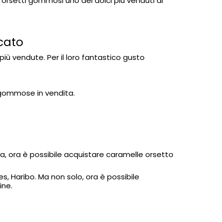
setti gommosi uno dei dolci più venduti al
rcato
iù vendute. Per il loro fantastico gusto
 gommose in vendita.
za, ora è possibile acquistare caramelle orsetto
ies, Haribo
. Ma non solo, ora è possibile
ine.