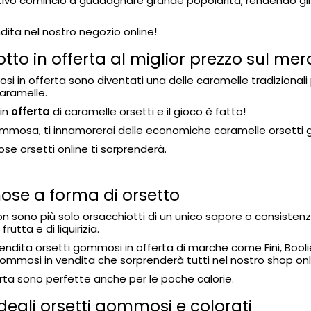
 cominciò a guadagnare grande popolarità, rendendo gli or
dita nel nostro negozio online!
to in offerta al miglior prezzo sul me
 in offerta sono diventati una delle caramelle tradizionali p
aramelle.
 in
offerta
di caramelle orsetti e il gioco è fatto!
gommosa, ti innamorerai delle economiche caramelle orsetti
e orsetti online ti sorprenderà.
se a forma di orsetto
on sono più solo orsacchiotti di un unico sapore o consisten
rutta e di liquirizia.
 vendita orsetti gommosi in offerta di marche come
Fini, Bool
mmosi in vendita che sorprenderà tutti nel nostro shop onl
ta sono perfette anche per le poche calorie.
egli orsetti gommosi e colorati