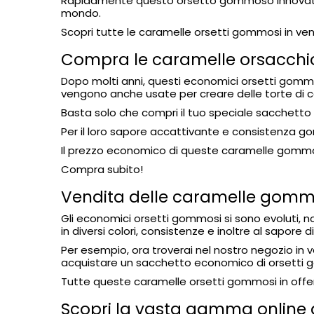
Rapidamente questo orsetto gommoso innovativo
mondo.
Scopri tutte le caramelle orsetti gommosi in ven
Compra le caramelle orsacchiot
Dopo molti anni, questi economici orsetti gommosi
vengono anche usate per creare delle torte di c
Basta solo che compri il tuo speciale sacchetto
Per il loro sapore accattivante e consistenza 
Il prezzo economico di queste caramelle gommos
Compra subito!
Vendita delle caramelle gommo
Gli economici orsetti gommosi si sono evoluti, n
in diversi colori, consistenze e inoltre al sapore di f
Per esempio, ora troverai nel nostro negozio in
acquistare un sacchetto economico di orsetti go
Tutte queste caramelle orsetti gommosi in offer
Scopri la vasta gamma online d