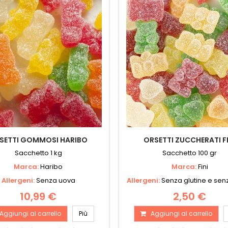
SETTI GOMMOSI HARIBO
ORSETTI ZUCCHERATI FI
Sacchetto 1 kg
Sacchetto 100 gr
Marca:
Haribo
Marca:
Fini
Allergeni:
Senza uova
Allergeni:
Senza glutine e se
10,99 €
2,50 €
Aggiungi al carrello
Più
Aggiungi al carrello