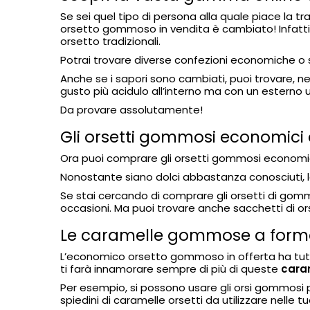
Se sei quel tipo di persona alla quale piace la 
orsetto gommoso in vendita è cambiato! Infatti, o
orsetto tradizionali.
Potrai trovare diverse confezioni economiche o s
Anche se i sapori sono cambiati, puoi trovare, ne
gusto più acidulo all’interno ma con un esterno 
Da provare assolutamente!
Gli orsetti gommosi economici 
Ora puoi comprare gli orsetti gommosi economici
Nonostante siano dolci abbastanza conosciuti,
Se stai cercando di comprare gli orsetti di gomma
occasioni. Ma puoi trovare anche sacchetti di o
Le caramelle gommose a forma 
L’economico orsetto gommoso in offerta ha tutto
ti farà innamorare sempre di più di queste
cara
Per esempio, si possono usare gli orsi gommosi pe
spiedini di caramelle orsetti da utilizzare nelle 