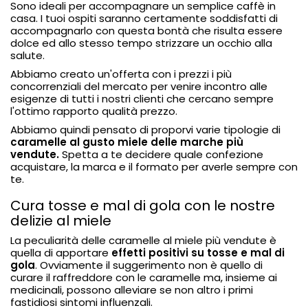
Sono ideali per
accompagnare un semplice caffè in
casa
. I tuoi ospiti saranno certamente soddisfatti di
accompagnarlo con questa bontà che risulta essere
dolce ed allo stesso tempo strizzare un occhio alla
salute.
Abbiamo creato un'offerta con i prezzi i più
concorrenziali del mercato per venire incontro alle
esigenze di tutti i nostri clienti che cercano sempre
l'ottimo rapporto qualità prezzo.
Abbiamo quindi pensato di proporvi varie tipologie di
caramelle al gusto miele
delle marche più
vendute.
Spetta a te decidere quale confezione
acquistare, la marca e il formato per averle sempre con
te.
Cura tosse e mal di gola con le nostre
delizie al miele
La peculiarità delle caramelle al miele più vendute è
quella di apportare
effetti positivi su tosse e mal di
gola
. Ovviamente il suggerimento non è quello di
curare il raffreddore con le caramelle ma,
insieme ai
medicinali, possono alleviare se non altro i primi
fastidiosi sintomi influenzali.