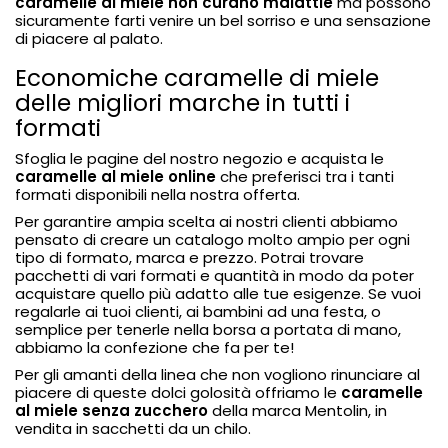
caramelle al miele non curano malattie
ma possono
sicuramente
farti venire un bel sorriso e una sensazione
di piacere al palato.
Economiche caramelle di miele
delle migliori marche in tutti i
formati
Sfoglia le pagine del nostro negozio e acquista le
caramelle al miele online
che preferisci tra i tanti
formati disponibili nella nostra offerta.
Per garantire ampia scelta ai nostri clienti abbiamo
pensato di creare un catalogo molto ampio per
ogni
tipo di formato, marca e prezzo.
Potrai trovare
pacchetti di vari formati e quantità in modo da poter
acquistare quello più adatto alle tue esigenze. Se vuoi
regalarle ai tuoi clienti, ai bambini ad una festa, o
semplice per tenerle nella borsa a portata di mano,
abbiamo la confezione che fa per te!
Per gli amanti della linea che non vogliono rinunciare al
piacere di queste dolci golosità offriamo le
caramelle
al miele senza zucchero
della marca
Mentolin,
in
vendita in sacchetti da un chilo.