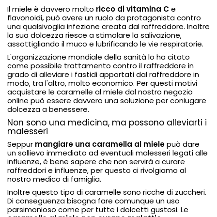
Il miele è davvero molto
ricco di vitamina C
e
flavonoidi
,
può avere un ruolo da protagonista contro
una qualsivoglia infezione creata dal raffreddore. Inoltre
la sua dolcezza riesce a stimolare la salivazione,
assottigliando il muco e lubrificando le vie respiratorie.
L'organizzazione mondiale della sanità lo ha citato
come possibile trattamento contro il raffreddore in
grado di alleviare i fastidi apportati dal raffreddore in
modo, tra l'altro, molto economico. Per questi motivi
acquistare le caramelle al miele dal nostro negozio
online può essere davvero una soluzione per coniugare
dolcezza a benessere.
Non sono una medicina, ma possono alleviarti i
malesseri
Seppur
mangiare una
caramella al miele
può dare
un sollievo immediato ad eventuali malesseri legati alle
influenze, è bene sapere che non servirà a curare
raffreddori e influenze, per questo ci rivolgiamo al
nostro medico di famiglia.
Inoltre questo tipo di caramelle sono ricche di zuccheri.
Di conseguenza bisogna fare comunque un uso
parsimonioso come per tutte i dolcetti gustosi. Le