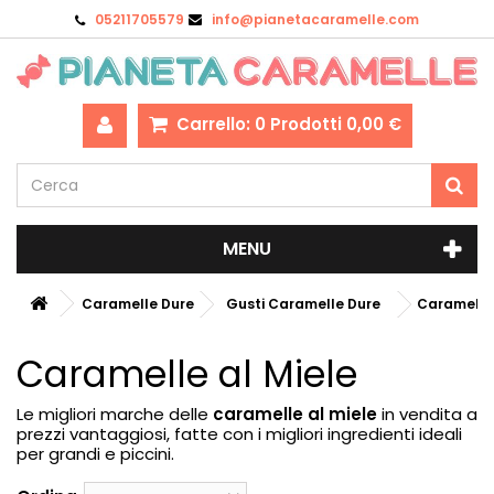
05211705579
info@pianetacaramelle.com
Carrello:
0
Prodotti
0,00 €
MENU
Caramelle Dure
Gusti Caramelle Dure
Caramelle 
Caramelle al Miele
Le migliori marche delle
caramelle al miele
in vendita a
prezzi vantaggiosi, fatte con i migliori ingredienti ideali
per grandi e piccini.