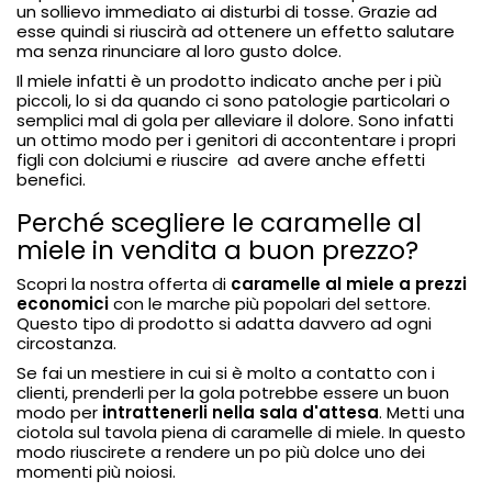
un sollievo immediato ai disturbi di tosse. Grazie ad
esse quindi si riuscirà ad ottenere un effetto salutare
ma senza rinunciare al loro gusto dolce.
Il miele infatti è un prodotto indicato anche per i più
piccoli, lo si da quando ci sono patologie particolari o
semplici mal di gola per alleviare il dolore. Sono infatti
un ottimo modo per i genitori di accontentare i propri
figli con dolciumi e riuscire ad avere anche effetti
benefici.
Perché scegliere le caramelle al
miele in vendita a buon prezzo?
Scopri la nostra offerta di
caramelle al miele a prezzi
economici
con le marche più popolari del settore.
Questo tipo di prodotto si adatta davvero ad ogni
circostanza.
Se fai un mestiere in cui si è molto a contatto con i
clienti,
prenderli per la gola
potrebbe essere un buon
modo per
intrattenerli nella sala d'attesa
. Metti una
ciotola sul tavola piena di caramelle di miele. In questo
modo riuscirete a rendere un po più dolce uno dei
momenti più noiosi.