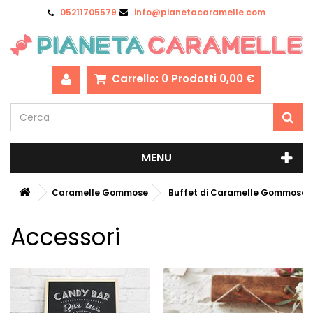
05211705579
info@pianetacaramelle.com
Carrello:
0
Prodotti
0,00 €
MENU
Caramelle Gommose
Buffet di Caramelle Gommose
Accessori