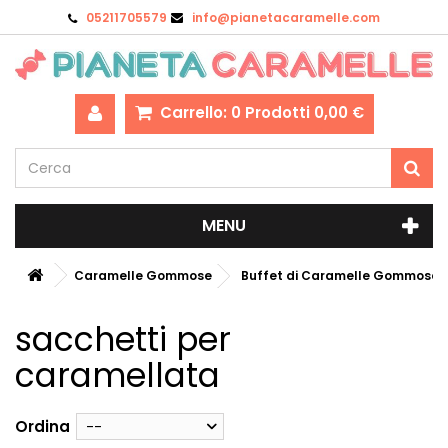
05211705579
info@pianetacaramelle.com
Carrello:
0
Prodotti
0,00 €
MENU
Caramelle Gommose
Buffet di Caramelle Gommose
sacchetti per
caramellata
Ordina
--