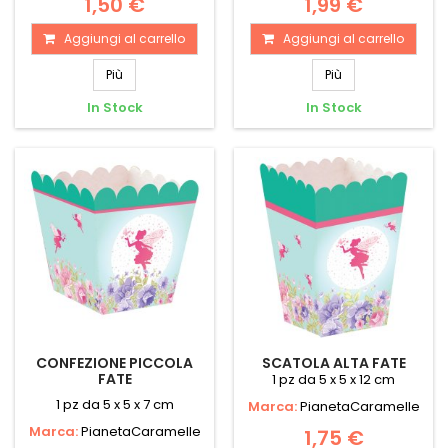
1,50 €
1,99 €
Aggiungi al carrello
Aggiungi al carrello
Più
Più
In Stock
In Stock
CONFEZIONE PICCOLA
SCATOLA ALTA FATE
FATE
1 pz da 5 x 5 x 12 cm
1 pz da 5 x 5 x 7 cm
Marca:
PianetaCaramelle
Marca:
PianetaCaramelle
1,75 €