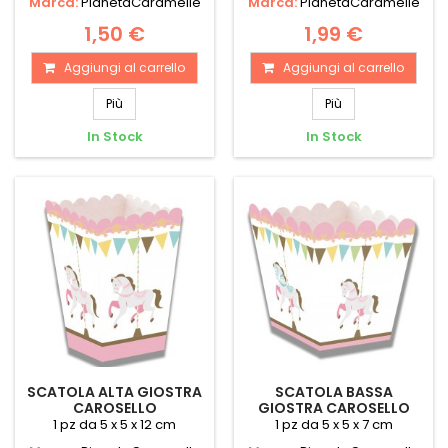
Marca:
PianetaCaramelle
Marca:
PianetaCaramelle
1,50 €
1,99 €
Aggiungi al carrello
Aggiungi al carrello
Più
Più
In Stock
In Stock
SCATOLA ALTA GIOSTRA
SCATOLA BASSA
CAROSELLO
GIOSTRA CAROSELLO
1 pz da 5 x 5 x 12 cm
1 pz da 5 x 5 x 7 cm