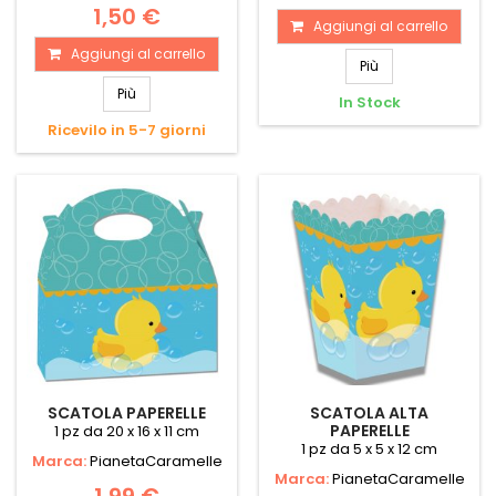
1,50 €
Aggiungi al carrello
Aggiungi al carrello
Più
Più
In Stock
Ricevilo in 5-7 giorni
SCATOLA PAPERELLE
SCATOLA ALTA
PAPERELLE
1 pz da 20 x 16 x 11 cm
1 pz da 5 x 5 x 12 cm
Marca:
PianetaCaramelle
Marca:
PianetaCaramelle