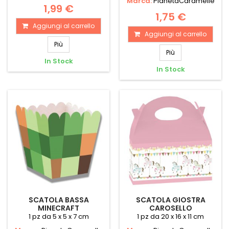
Marca:
PianetaCaramelle
1,99 €
1,75 €
Aggiungi al carrello
Aggiungi al carrello
Più
Più
In Stock
In Stock
SCATOLA BASSA
SCATOLA GIOSTRA
MINECRAFT
CAROSELLO
1 pz da 5 x 5 x 7 cm
1 pz da 20 x 16 x 11 cm