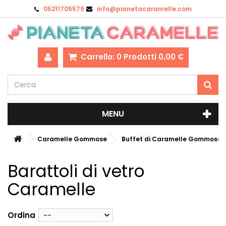
05211705579
info@pianetacaramelle.com
Carrello:
0
Prodotti
0,00 €
MENU
Caramelle Gommose
Buffet di Caramelle Gommose
Barattoli di vetro
Caramelle
Ordina
--