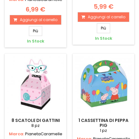
5,99 €
6,99 €
Aggiungi al carrello
Aggiungi al carrello
Più
Più
In Stock
In Stock
8 SCATOLE DI GATTINI
1 CASSETTINA DI PEPPA
PIG
8 pz
1 pz
Marca:
PianetaCaramelle
Marca:
PianetaCaramelle