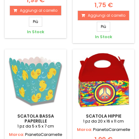
1,99 €
1,75 €
Aggiungi al carrello
Aggiungi al carrello
Più
Più
In Stock
In Stock
SCATOLA BASSA
SCATOLA HIPPIE
PAPERELLE
1 pz da 20 x 16 x 11 cm
1 pz da 5 x 5 x 7 cm
Marca:
PianetaCaramelle
Marca:
PianetaCaramelle