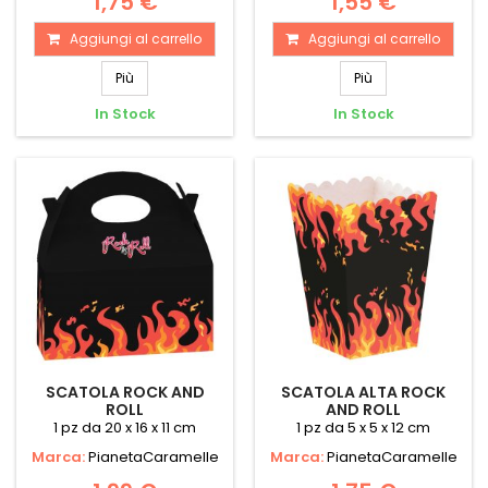
1,75 €
1,55 €
Aggiungi al carrello
Aggiungi al carrello
Più
Più
In Stock
In Stock
SCATOLA ROCK AND
SCATOLA ALTA ROCK
ROLL
AND ROLL
1 pz da 20 x 16 x 11 cm
1 pz da 5 x 5 x 12 cm
Marca:
PianetaCaramelle
Marca:
PianetaCaramelle