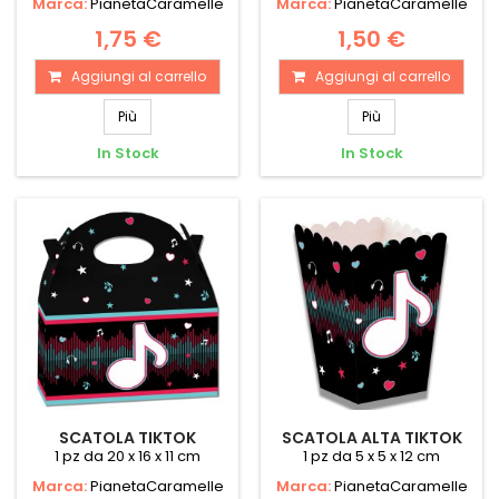
Marca:
PianetaCaramelle
Marca:
PianetaCaramelle
1,75 €
1,50 €
Aggiungi al carrello
Aggiungi al carrello
Più
Più
In Stock
In Stock
SCATOLA TIKTOK
SCATOLA ALTA TIKTOK
1 pz da 20 x 16 x 11 cm
1 pz da 5 x 5 x 12 cm
Marca:
PianetaCaramelle
Marca:
PianetaCaramelle