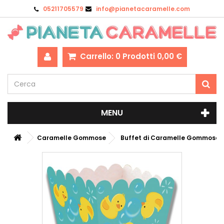
05211705579
info@pianetacaramelle.com
Carrello:
0
Prodotti
0,00 €
MENU
Caramelle Gommose
Buffet di Caramelle Gommose