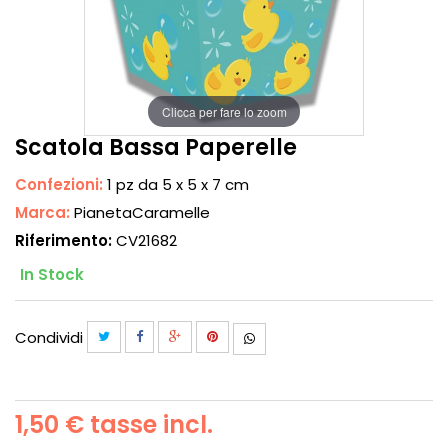
Clicca per fare lo zoom
Scatola Bassa Paperelle
Confezioni:
1 pz da 5 x 5 x 7 cm
Marca:
PianetaCaramelle
Riferimento:
CV21682
In Stock
Condividi
1,50 €
tasse incl.