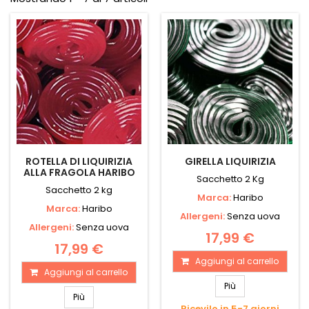
ROTELLA DI LIQUIRIZIA
GIRELLA LIQUIRIZIA
ALLA FRAGOLA HARIBO
Sacchetto 2 Kg
Sacchetto 2 kg
Marca:
Haribo
Marca:
Haribo
Allergeni:
Senza uova
Allergeni:
Senza uova
17,99 €
17,99 €
Aggiungi al carrello
Aggiungi al carrello
Più
Più
Ricevilo in 5-7 giorni