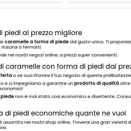
 piedi al prezzo migliore
lle
caramelle a forma di piede
dal gusto unico. Ti proponia
riuscirai a fermarti.
e nei nostri negozi online, a prezzi super convenienti.
di caramelle con forma di piedi dai prez
fferta
o se vuoi rifornire il tuo negozio di queste prelibatezze
ato e ci impegniamo a garantire un
prodotto di qualità
oltre
 economici!
 piede
non è mai stato cosi economico e divertente. Consulta
 di piedi economiche quante ne vuoi
assortita nei nostri shop online. Troverai una gran varietà di
osi.