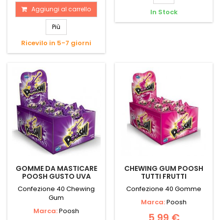
Aggiungi al carrello
In Stock
Più
Ricevilo in 5-7 giorni
GOMME DA MASTICARE
CHEWING GUM POOSH
POOSH GUSTO UVA
TUTTI FRUTTI
Confezione 40 Chewing
Confezione 40 Gomme
Gum
Marca:
Poosh
Marca:
Poosh
5,99 €