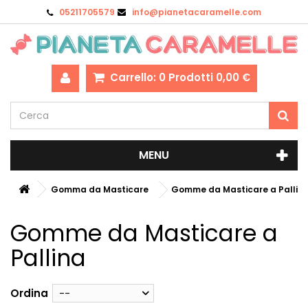
05211705579
info@pianetacaramelle.com
Carrello:
0
Prodotti
0,00 €
MENU
Gomma da Masticare
Gomme da Masticare a Pallin
Gomme da Masticare a
Pallina
Ordina
--