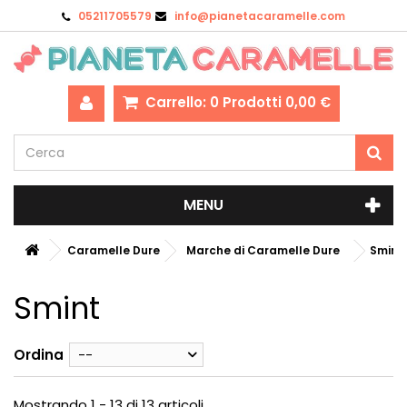
05211705579
info@pianetacaramelle.com
Carrello:
0
Prodotti
0,00 €
MENU
Caramelle Dure
Marche di Caramelle Dure
Smint
Smint
Ordina
--
Mostrando 1 - 13 di 13 articoli