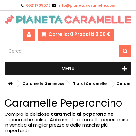
05211705579
info@pianetacaramelle.com
Carrello:
0
Prodotti
0,00 €
MENU
Caramelle Gommose
Tipi di Caramelle
Caramell
Caramelle Peperoncino
Compra le deliziose
caramelle al peperoncino
economiche online. Abbiamo le caramelle peperoncino
in vendita al miglior prezzo e delle marche più
importanti.