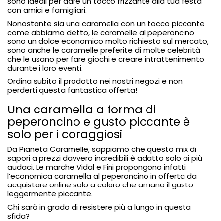
sono ideali per dare un tocco frizzante alla tua festa
con amici e famigliari.
Nonostante sia una caramella con un tocco piccante
come abbiamo detto, le caramelle al peperoncino
sono un dolce economico molto richiesto sul mercato,
sono anche le caramelle preferite di molte celebrità
che le usano per fare giochi e creare intrattenimento
durante i loro eventi.
Ordina subito il prodotto nei nostri negozi e non
perderti questa fantastica offerta!
Una caramella a forma di
peperoncino e gusto piccante è
solo per i coraggiosi
Da Pianeta Caramelle, sappiamo che questo mix di
sapori a prezzi davvero incredibili è adatto solo ai più
audaci. Le marche Vidal e Fini propongono infatti
l’economica caramella al peperoncino in offerta da
acquistare online solo a coloro che amano il gusto
leggermente piccante.
Chi sarà in grado di resistere più a lungo in questa
sfida?