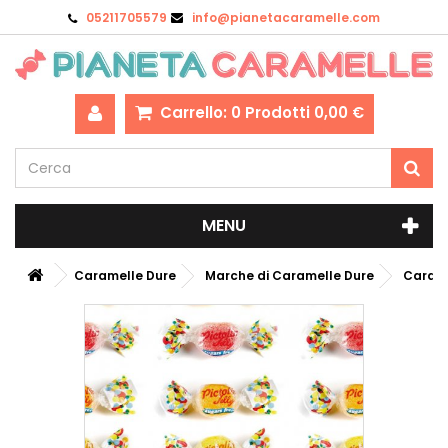
05211705579
info@pianetacaramelle.com
Carrello:
0
Prodotti
0,00 €
MENU
Caramelle Dure
Marche di Caramelle Dure
Carame