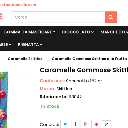
netacaramelle.com
GOMMA DA MASTICARE
CIOCCOLATO
MARCHE DI 
ABLE
PIGNATTA
Caramelle Skittles
Caramelle Gommose Skittles alla Frutta 
Caramelle Gommose Skittle
Confezioni:
Sacchetto 152 gr
Marca:
Skittles
Riferimento:
113042
In Stock
Condividi