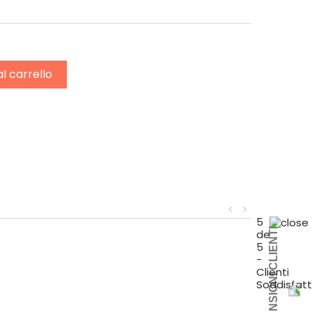
al carrello
<
>
5
RECENSIONI CLIENTI
de
5
-
Clienti
Soddisfatt