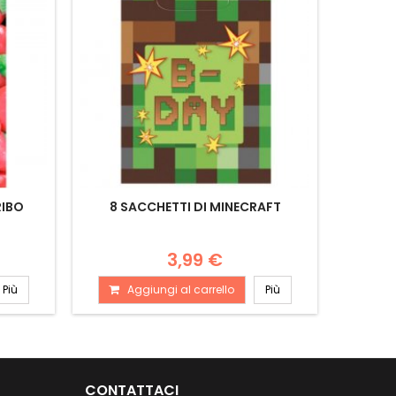
RIBO
8 SACCHETTI DI MINECRAFT
CH
3,99 €
Più
Aggiungi al carrello
Più
A
CONTATTACI