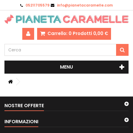
05211705579
info@pianetacaramelle.com
Carrello:
0
Prodotti
0,00 €
MENU
NOSTRE OFFERTE
INFORMAZIONI