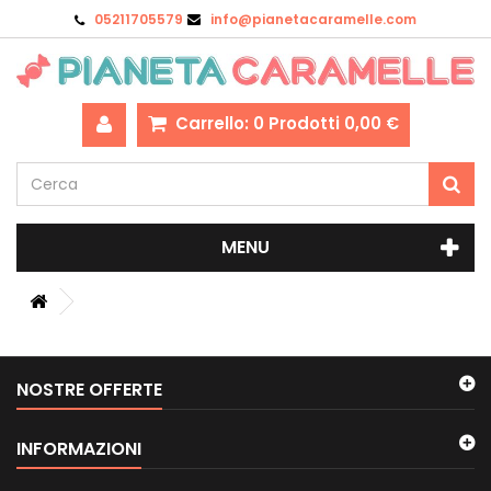
05211705579
info@pianetacaramelle.com
Carrello:
0
Prodotti
0,00 €
MENU
NOSTRE OFFERTE
INFORMAZIONI