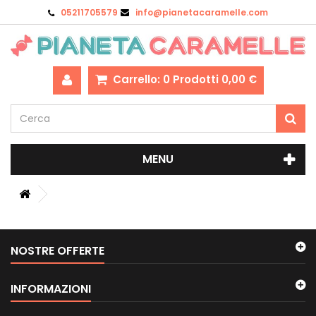
05211705579
info@pianetacaramelle.com
Carrello:
0
Prodotti
0,00 €
MENU
NOSTRE OFFERTE
INFORMAZIONI