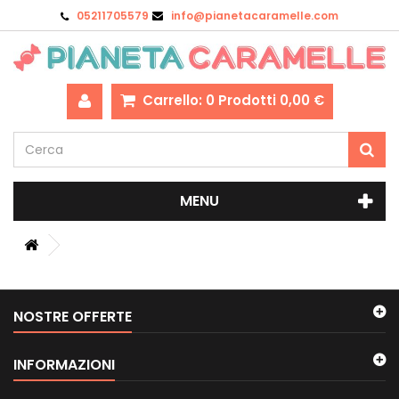
05211705579
info@pianetacaramelle.com
Carrello:
0
Prodotti
0,00 €
MENU
NOSTRE OFFERTE
INFORMAZIONI