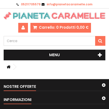
05211705579
info@pianetacaramelle.com
Carrello:
0
Prodotti
0,00 €
MENU
NOSTRE OFFERTE
INFORMAZIONI