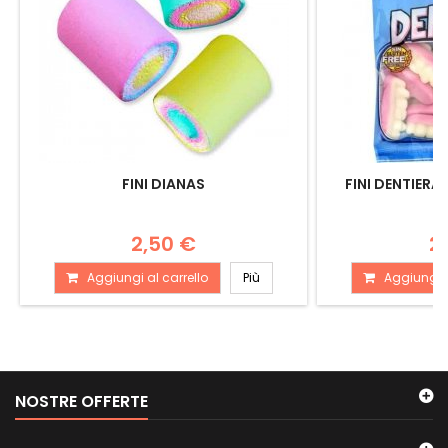
FINI DIANAS
FINI DENTIERA
2,50 €
2
Aggiungi al carrello
Più
Aggiungi a
NOSTRE OFFERTE