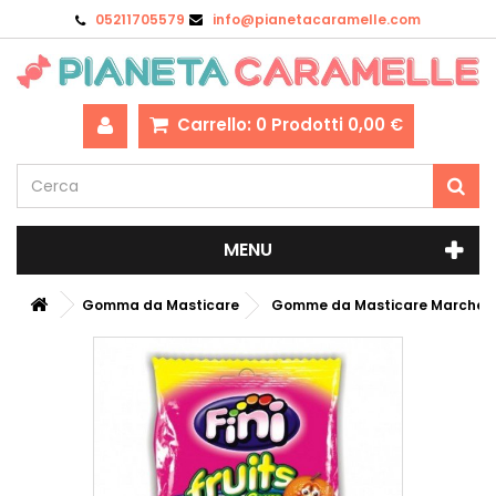
05211705579
info@pianetacaramelle.com
Carrello:
0
Prodotti
0,00 €
MENU
Gomma da Masticare
Gomme da Masticare Marche