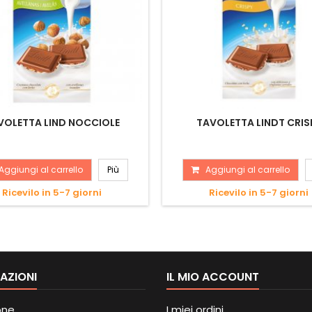
VOLETTA LIND NOCCIOLE
TAVOLETTA LINDT CRIS
Aggiungi al carrello
Più
Aggiungi al carrello
Ricevilo in 5-7 giorni
Ricevilo in 5-7 giorni
AZIONI
IL MIO ACCOUNT
one
I miei ordini