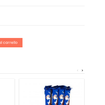
al carrello
<
>