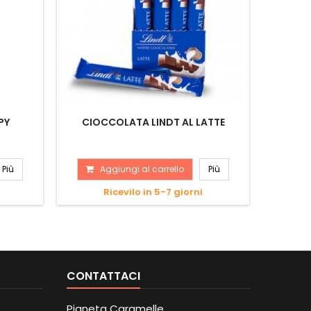
PY
CIOCCOLATA LINDT AL LATTE
CIOCC
Più
Aggiungi al carrello
Più
A
Ricevilo in 5-7 giorni
CONTATTACI
Pianeta Caramelle