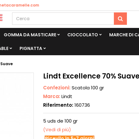
netacaramelle.com
GOMMA DA MASTICARE
CIOCCOLATO
MARCHE DI 
ABLE
PIGNATTA
% Suave
Lindt Excellence 70% Suav
Confezioni:
Scatola 100 gr
Marca:
Lindt
Riferimento:
160736
5 uds de 100 gr
(Vedi di più)
Ricevilo in 5-7 giorni