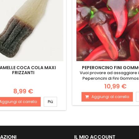
AMELLE COCA COLA MAXI
PEPERONCINO FINI GOM
FRIZZANTI
Vuoi provare ad assaggiare i 
Peperoncini di Fini Gommos
sapore...
10,99 €
8,99 €
Aggiungi al carrello
Aggiungi al carrello
Più
AZIONI
IL MIO ACCOUNT