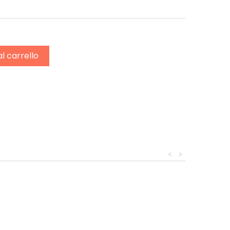
al carrello
<
>