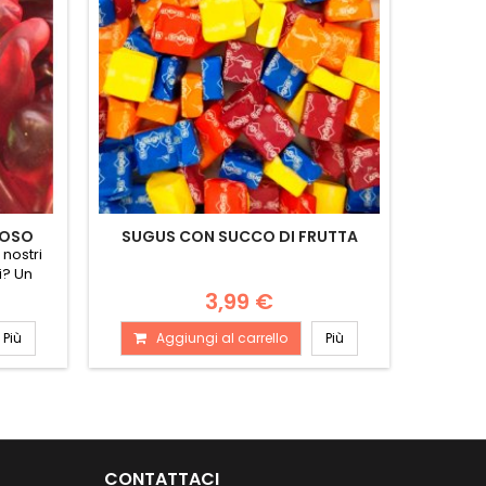
MOSO
SUGUS CON SUCCO DI FRUTTA
CARA
nostri
Se anco
i? Un
caramella
3,99 €
Più
Aggiungi al carrello
Più
A
CONTATTACI