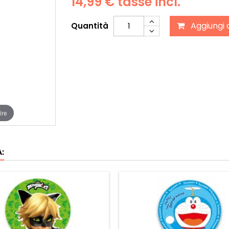
14,99 €
tasse incl.
Aggiungi 
Quantità
ire
: