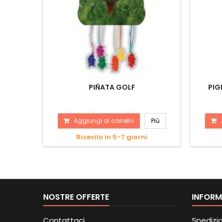
PIÑATA GOLF
PIG
Aggiungi al carrello
Più
Ricevilo in 5-7 giorni
NOSTRE OFFERTE
INFORM
Contattaci
Spedizi