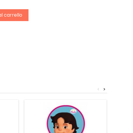
al carrello
<
>