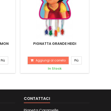
EMON
PIGNATTA GRANDE HEIDI
PIGNAT
Più
Aggiungi al carrello
Più
A
In Stock
CONTATTACI
Pianeta Caramelle