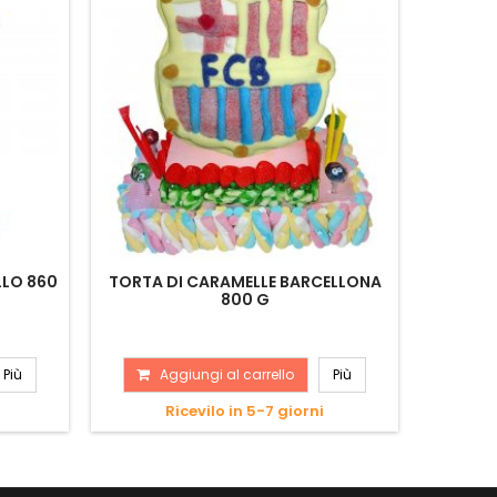
LLO 860
TORTA DI CARAMELLE BARCELLONA
TORTA
800 G
A
Più
Aggiungi al carrello
Più
Ricevilo in 5-7 giorni