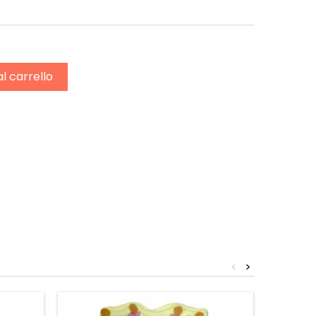
al carrello
<
>