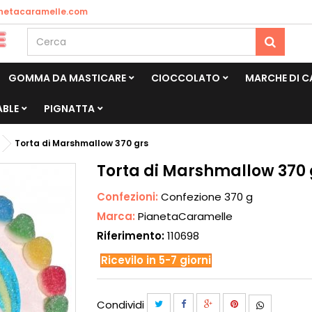
netacaramelle.com
GOMMA DA MASTICARE
CIOCCOLATO
MARCHE DI 
ABLE
PIGNATTA
Torta di Marshmallow 370 grs
Torta di Marshmallow 370 
Confezioni:
Confezione 370 g
Marca:
PianetaCaramelle
Riferimento:
110698
Ricevilo in 5-7 giorni
Condividi