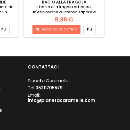
NDE
BACIO ALLA FRAGOLA
P
uore dai
Il bacio alla fragola di Haribo,
 un...
un'esplosione di intenso sapore di
panna e...
8,99 €
Più
Aggiungi al carrello
Più
A
CONTATTACI
Pianeta Caramelle
Tel
05211705579
i
Email:
info@pianetacaramelle.com
i