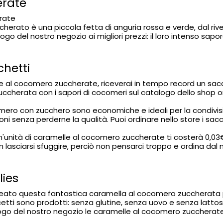
erate
rate
herato è una piccola fetta di anguria rossa e verde, dal r
 del nostro negozio ai migliori prezzi: il loro intenso sapore d
hetti
le al cocomero zuccherate, riceverai in tempo record un sa
zuccherata con i sapori di cocomeri sul catalogo dello shop 
ro con zucchero sono economiche e ideali per la condivisione
oni senza perderne la qualità. Puoi ordinare nello store i sa
 un'unità di caramelle al cocomero zuccherate ti costerà 0,03€
 lasciarsi sfuggire, perciò non pensarci troppo e ordina dal 
ies
a creato questa fantastica caramella al cocomero zuccherata
tti sono prodotti: senza glutine, senza uovo e senza lattos
alogo del nostro negozio le caramelle al cocomero zuccherat