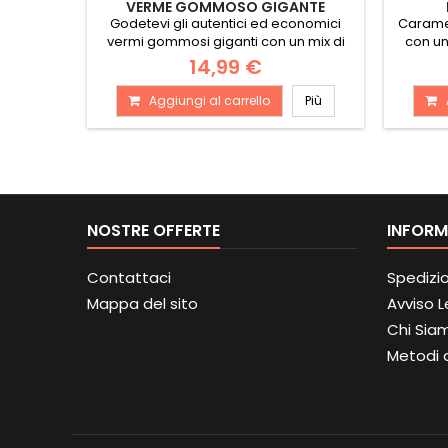
VERME GOMMOSO GIGANTE
Godetevi gli autentici ed economici
Caramel
vermi gommosi giganti con un mix di
con un
tutti...
14,99 €
Aggiungi al carrello
Più
NOSTRE OFFERTE
INFORM
Contattaci
Spedizi
Mappa del sito
Avviso 
Chi Sia
Metodi 