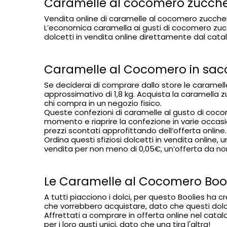
Caramelle al cocomero zucch
Vendita online di caramelle al cocomero zucche
L’economica caramella ai gusti di cocomero zucc
dolcetti in vendita online direttamente dal catalogo
Caramelle al Cocomero in sacc
Se deciderai di comprare dallo store le caramel
approssimativo di 1,8 kg. Acquista la caramella 
chi compra in un negozio fisico.
Queste confezioni di caramelle al gusto di cocome
momento e riaprire la confezione in varie occasi
prezzi scontati approfittando dell’offerta online.
Ordina questi sfiziosi dolcetti in vendita online,
vendita per non meno di 0,05€, un’offerta da non
Le Caramelle al Cocomero Bool
A tutti piacciono i dolci, per questo Boolies h
che vorrebbero acquistare, dato che questi dolce
Affrettati a comprare in offerta online nel cat
per i loro gusti unici, dato che una tira l'altra!