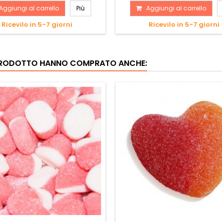
anguria...
Aggiungi al carrello
Più
Aggiungi al carrello
Ricevilo in 5-7 giorni
Ricevilo in 5-7 giorni
 PRODOTTO HANNO COMPRATO ANCHE: