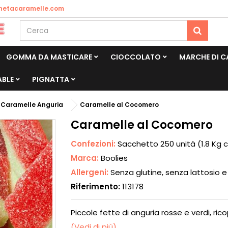
netacaramelle.com
GOMMA DA MASTICARE
CIOCCOLATO
MARCHE DI 
ABLE
PIGNATTA
Caramelle Anguria
Caramelle al Cocomero
Caramelle al Cocomero
Confezioni:
Sacchetto 250 unità (1.8 Kg c
Marca:
Boolies
Allergeni:
Senza glutine, senza lattosio 
Riferimento:
113178
Piccole fette di anguria rosse e verdi, ri
(Vedi di più)