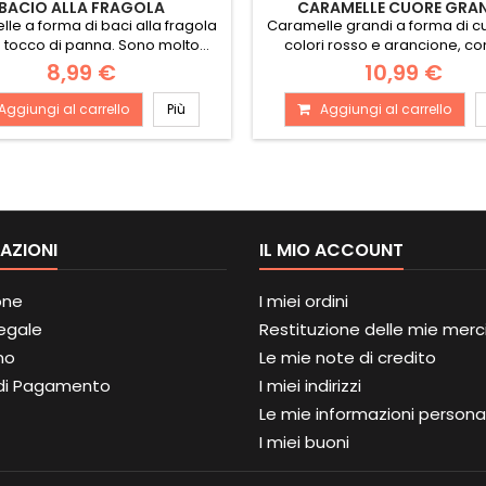
BACIO ALLA FRAGOLA
CARAMELLE CUORE GRA
le a forma di baci alla fragola
Caramelle grandi a forma di c
 tocco di panna. Sono molto...
colori rosso e arancione, con
8,99 €
10,99 €
Aggiungi al carrello
Più
Aggiungi al carrello
AZIONI
IL MIO ACCOUNT
one
I miei ordini
Legale
Restituzione delle mie merc
mo
Le mie note di credito
di Pagamento
I miei indirizzi
Le mie informazioni personal
I miei buoni