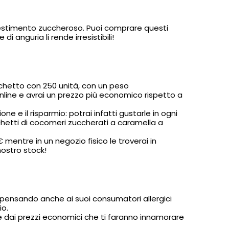
ivestimento zuccheroso. Puoi comprare questi
i anguria li rende irresistibili!
cchetto con 250 unità, con un peso
online e avrai un prezzo più economico rispetto a
 e il risparmio: potrai infatti gustarle in ogni
cchetti di cocomeri zuccherati a caramella a
 mentre in un negozio fisico le troverai in
nostro stock!
 pensando anche ai suoi consumatori allergici
io.
e dai prezzi economici che ti faranno innamorare