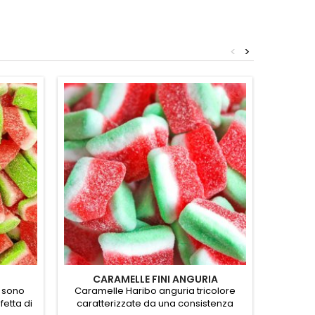
<
>
CARAMELLE FINI ANGURIA
CARAME
 sono
Caramelle Haribo anguria tricolore
Cocom
etta di
caratterizzate da una consistenza
piccol