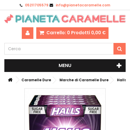
05211705579
info@pianetacaramelle.com
Carrello:
0
Prodotti
0,00 €
MENU
Caramelle Dure
Marche di Caramelle Dure
Halls