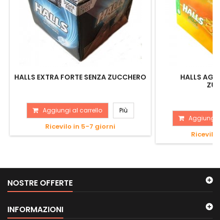
HALLS EXTRA FORTE SENZA ZUCCHERO
HALLS AGL
ZU
Aggiungi al carrello
Più
Aggiungi a
Ricevilo in 5-7 giorni
Ricevilo 
NOSTRE OFFERTE
INFORMAZIONI