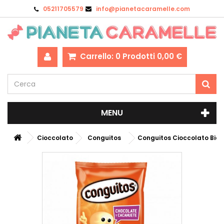
05211705579
info@pianetacaramelle.com
Carrello:
0
Prodotti
0,00 €
MENU
Cioccolato
Conguitos
Conguitos Cioccolato Bia