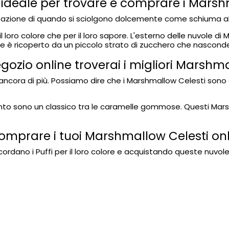
b ideale per trovare e comprare i Marsh
nsazione di quando si sciolgono dolcemente come schiuma all
l loro colore che per il loro sapore. L'esterno delle nuvole 
he è ricoperto da un piccolo strato di zucchero che nasconde
gozio online troverai i migliori Marshm
are ancora di più. Possiamo dire che i Marshmallow Celesti s
quanto sono un classico tra le caramelle gommose. Questi Ma
comprare i tuoi Marshmallow Celesti on
cordano i Puffi per il loro colore e acquistando queste nuvol