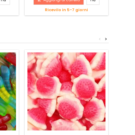
Ricevilo in 5-7 giorni
<
>