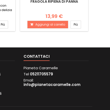
FRAGOLA RIPIENA DI PANNA
L
 con
a delizia
13,99 €
Più
Aggiungi al carrello
Più
A
CONTATTACI
Pianeta Caramelle
Tel
05211705579
i
Email:
info@pianetacaramelle.com
i