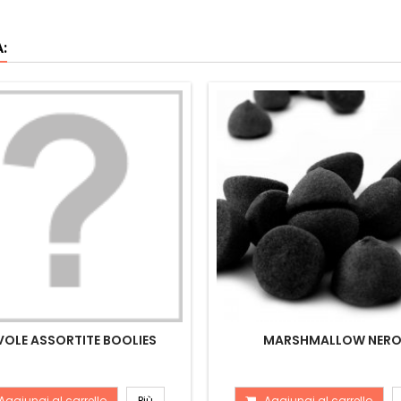
:
OLE ASSORTITE BOOLIES
MARSHMALLOW NER
Aggiungi al carrello
Più
Aggiungi al carrello