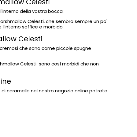
mallow Celesti
'interno della vostra bocca.
di Marshmallow Celesti, che sembra sempre un po'
 l'interno soffice e morbido.
allow Celesti
ono cremosi che sono come piccole spugne
rshmallow Celesti sono così morbidi che non
line
e di caramelle nel nostro negozio online potrete