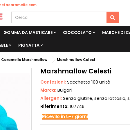
netacaramelle.com
GOMMA DA MASTICARE
CIOCCOLATO
MARCHE DI 
ABLE
PIGNATTA
Caramelle Marshmallow
Marshmallow Celesti
Marshmallow Celesti
Confezioni:
Sacchetto 100 unità
Marca:
Bulgari
Allergeni:
Senza glutine, senza lattosio,
Riferimento:
107746
Ricevilo in 5-7 giorni