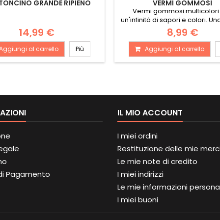
ONCINO GRANDE RIPIENO
VERMI GOMMOSI
Vermi gommosi multicolori
un'infinità di sapori e colori. Un
per...
14,99 €
8,99 €
Aggiungi al carrello
Più
Aggiungi al carrello
AZIONI
IL MIO ACCOUNT
one
I miei ordini
Legale
Restituzione delle mie merc
mo
Le mie note di credito
di Pagamento
I miei indirizzi
Le mie informazioni personal
I miei buoni