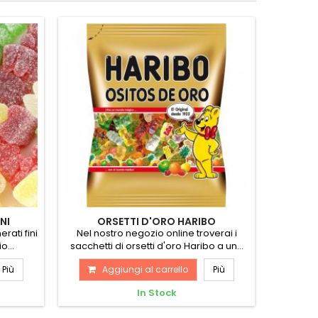
NI
ORSETTI D'ORO HARIBO
rati fini
Nel nostro negozio online troverai i
o...
sacchetti di orsetti d'oro Haribo a un...
Più
Aggiungi al carrello
Più
A
In Stock