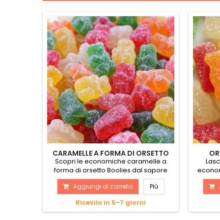
CARAMELLE A FORMA DI ORSETTO
OR
Scopri le economiche caramelle a
Lasc
forma di orsetto Boolies dal sapore
economi
unico.
Aggiungi al carrello
Più
Ricevilo in 5-7 giorni