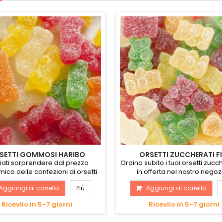
SETTI GOMMOSI HARIBO
ORSETTI ZUCCHERATI FI
iati sorprendere dal prezzo
Ordina subito i tuoi orsetti zucche
co delle confezioni di orsetti
in offerta nel nostro negozi
gommosi...
Aggiungi al carrello
Più
Aggiungi al carrello
Ricevilo in 5-7 giorni
Ricevilo in 5-7 giorni