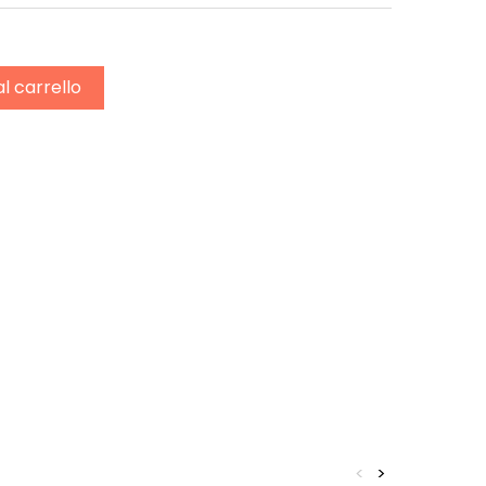
al carrello
<
>