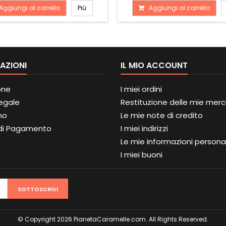
Aggiungi al carrello
Più
Aggiungi al carrello
AZIONI
IL MIO ACCOUNT
one
I miei ordini
Legale
Restituzione delle mie merc
mo
Le mie note di credito
di Pagamento
I miei indirizzi
Le mie informazioni personal
I miei buoni
SOTTOSCRIVI
© Copyright 2026 PianetaCaramelle.com. All Rights Reserved.