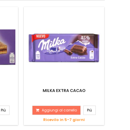
MILKA EXTRA CACAO
Più
Aggiungi al carrello
Più
A
Ricevilo in 5-7 giorni