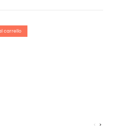
al carrello
<
>