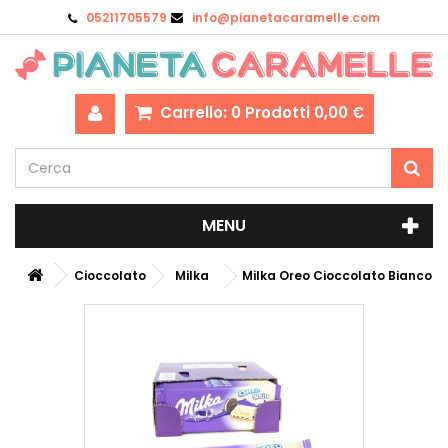
05211705579
info@pianetacaramelle.com
Carrello:
0
Prodotti
0,00 €
MENU
Cioccolato
Milka
Milka Oreo Cioccolato Bianco